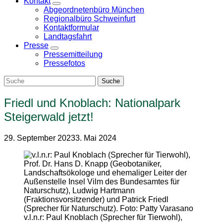
Kontakt
Zeige
Abgeordnetenbüro München
Untermenü
Regionalbüro Schweinfurt
Kontaktformular
Landtagsfahrt
Presse
Zeige
Pressemitteilung
Untermenü
Pressefotos
Friedl und Knoblach: Nationalpark
Steigerwald jetzt!
29. September 2023
3. Mai 2024
v.l.n.r: Paul Knoblach (Sprecher für Tierwohl),