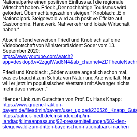
Nationalparke einen positiven Einfluss auf die regionale
Wirtschaft haben. Friedl: „Der nachhaltige Tourismus wird
gefördert, Übernachtungszahlen steigen.“ Knoblach: „Ein
Nationalpark Steigerwald wird auch positive Effekte auf
Gastronomie, Handwerk, Nahverkehr und lokale Wirtschaft
haben.“
Abschließend verweisen Friedl und Knoblach auf eine
Videobotschaft von Ministerpräsident Söder vom 13.
September 2020:
https://www.youtube.com/watch?
app=desktop&v=2zgglWad8N4&ab_channel=ZDFheuteNachri
Friedl und Knoblach: „Söder wusste angeblich schon mal,
was es braucht zum Schutz von Natur und Artenvielfalt. Nur
will er jetzt im populistischen Wettstreit mit Aiwanger nichts
mehr davon wissen.“
Hier der Link zum Gutachten von Prof. Dr. Hans Knapp:
https://www.gruene-fraktion-
bayern.de/fileadmin/bayern/user_upload/230526_Knapp_Gut
https://patrick-friedl.de/cms/index.php/im-
landtag/klimaanpassung/92-pressemitteilungen/682-den-
steigerwald-zum-dritten-bayerischen-nationalpark-machen