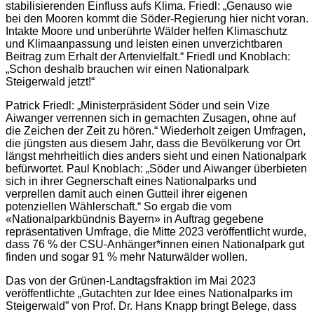
stabilisierenden Einfluss aufs Klima. Friedl: „Genauso wie
bei den Mooren kommt die Söder-Regierung hier nicht voran.
Intakte Moore und unberührte Wälder helfen Klimaschutz
und Klimaanpassung und leisten einen unverzichtbaren
Beitrag zum Erhalt der Artenvielfalt.“ Friedl und Knoblach:
„Schon deshalb brauchen wir einen Nationalpark
Steigerwald jetzt!“
Patrick Friedl: „Ministerpräsident Söder und sein Vize
Aiwanger verrennen sich in gemachten Zusagen, ohne auf
die Zeichen der Zeit zu hören.“ Wiederholt zeigen Umfragen,
die jüngsten aus diesem Jahr, dass die Bevölkerung vor Ort
längst mehrheitlich dies anders sieht und einen Nationalpark
befürwortet. Paul Knoblach: „Söder und Aiwanger überbieten
sich in ihrer Gegnerschaft eines Nationalparks und
verprellen damit auch einen Gutteil ihrer eigenen
potenziellen Wählerschaft.“ So ergab die vom
«Nationalparkbündnis Bayern» in Auftrag gegebene
repräsentativen Umfrage, die Mitte 2023 veröffentlicht wurde,
dass 76 % der CSU-Anhänger*innen einen Nationalpark gut
finden und sogar 91 % mehr Naturwälder wollen.
Das von der Grünen-Landtagsfraktion im Mai 2023
veröffentlichte „Gutachten zur Idee eines Nationalparks im
Steigerwald” von Prof. Dr. Hans Knapp bringt Belege, dass