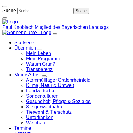
Weiter
zum
Suche
Inhalt
Paul Knoblach
Mitglied des Bayerischen Landtags
Startseite
Über mich
Zeige
Mein Leben
Untermenü
Mein Programm
Warum Grün?
Transparenz
Meine Arbeit
Zeige
Atommülllager Grafenrheinfeld
Untermenü
Klima, Natur & Umwelt
Landwirtschaft
Sonderkulturen
Gesundheit, Pflege & Soziales
Steigerwaldbahn
Tierwohl & Tierschutz
Unterfranken
Weinbau
Termine