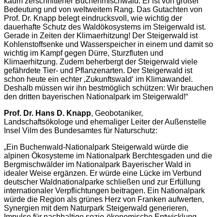
kaum zerschnittener Buchenmischwald. Er ist von großer
Bedeutung und von weltweitem Rang. Das Gutachten von
Prof. Dr. Knapp belegt eindrucksvoll, wie wichtig der
dauerhafte Schutz des Waldökosystems im Steigerwald ist.
Gerade in Zeiten der Klimaerhitzung! Der Steigerwald ist
Kohlenstoffsenke und Wasserspeicher in einem und damit so
wichtig im Kampf gegen Dürre, Sturzfluten und
Klimaerhitzung. Zudem beherbergt der Steigerwald viele
gefährdete Tier- und Pflanzenarten. Der Steigerwald ist
schon heute ein echter ‚Zukunftswald‘ im Klimawandel.
Deshalb müssen wir ihn bestmöglich schützen: Wir brauchen
den dritten bayerischen Nationalpark im Steigerwald!“
Prof. Dr. Hans D. Knapp
, Geobotaniker,
Landschaftsökologe und ehemaliger Leiter der Außenstelle
Insel Vilm des Bundesamtes für Naturschutz:
„Ein Buchenwald-Nationalpark Steigerwald würde die
alpinen Ökosysteme im Nationalpark Berchtesgaden und die
Bergmischwälder im Nationalpark Bayerischer Wald in
idealer Weise ergänzen. Er würde eine Lücke im Verbund
deutscher Waldnationalparke schließen und zur Erfüllung
internationaler Verpflichtungen beitragen. Ein Nationalpark
würde die Region als grünes Herz von Franken aufwerten,
Synergien mit dem Naturpark Steigerwald generieren,
Impulse für nachhaltige sozio-ökonomische Entwicklung