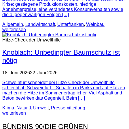
Krise: gestiegene Produktionskosten, niedrige
Abnehmerpreise, eine verändertes Konsumverhalten sowie
die allgegenwärtigen Folgen […]
Allgemein
,
Landwirtschaft
,
Unterfranken
,
Weinbau
weiterlesen
Hitze-Check der Umwelthilfe
Knoblach: Unbedingter Baumschutz ist
nötig
18. Juni 2026
22. Juni 2026
Schweinfurt schneidet bei Hitze-Check der Umwelthilfe
schlecht ab Schweinfurt – Schatten in Parks und auf Plätzen
machen die Hitze im Sommer erträglicher. Viel Asphalt und
Beton bewirken das Gegenteil. Beim […]
Klima, Natur & Umwelt
,
Pressemitteilung
weiterlesen
BÜNDNIS 90/DIE GRÜNEN