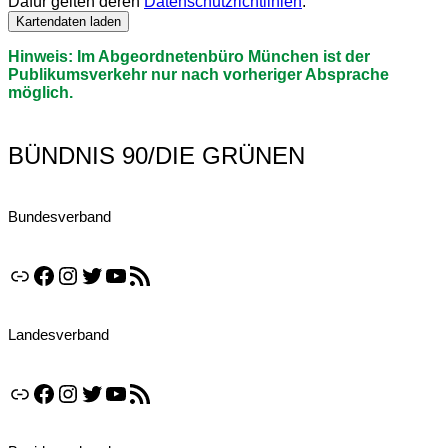
Dafür gelten deren
Datenschutzrichtlinien
.
Kartendaten laden
Hinweis: Im Abgeordnetenbüro München ist der
Publikumsverkehr nur nach vorheriger Absprache
möglich.
BÜNDNIS 90/DIE GRÜNEN
Bundesverband
Link
Facebook
Instagram
Twitter
YouTube
RSS-Feed
Landesverband
Link
Facebook
Instagram
Twitter
YouTube
RSS-Feed