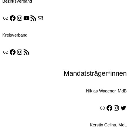
Bezirksverband
Link
Facebook
Instagram
YouTube
RSS-Feed
E-Mail
Kreisverband
Link
Facebook
Instagram
RSS-Feed
Mandatsträger*innen
Niklas Wagener, MdB
Link
Facebook
Instagram
Twitter
Kerstin Celina, MdL