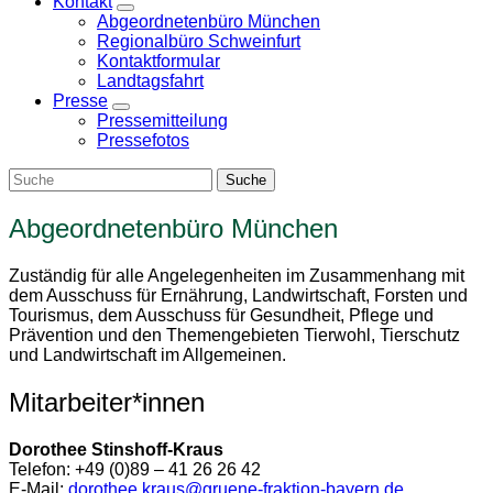
Kontakt
Zeige
Abgeordnetenbüro München
Untermenü
Regionalbüro Schweinfurt
Kontaktformular
Landtagsfahrt
Presse
Zeige
Pressemitteilung
Untermenü
Pressefotos
Abgeordnetenbüro München
Zuständig für alle Angelegenheiten im Zusammenhang mit
dem Ausschuss für Ernährung, Landwirtschaft, Forsten und
Tourismus, dem Ausschuss für Gesundheit, Pflege und
Prävention und den Themengebieten Tierwohl, Tierschutz
und Landwirtschaft im Allgemeinen.
Mitarbeiter*innen
Dorothee Stinshoff-Kraus
Telefon: +49 (0)89 – 41 26 26 42
E-Mail:
dorothee.kraus@gruene-fraktion-bayern.de