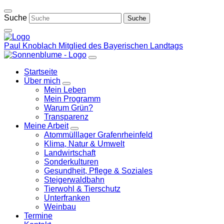
Weiter
zum
Suche
Inhalt
Paul Knoblach
Mitglied des Bayerischen Landtags
Startseite
Über mich
Zeige
Mein Leben
Untermenü
Mein Programm
Warum Grün?
Transparenz
Meine Arbeit
Zeige
Atommülllager Grafenrheinfeld
Untermenü
Klima, Natur & Umwelt
Landwirtschaft
Sonderkulturen
Gesundheit, Pflege & Soziales
Steigerwaldbahn
Tierwohl & Tierschutz
Unterfranken
Weinbau
Termine