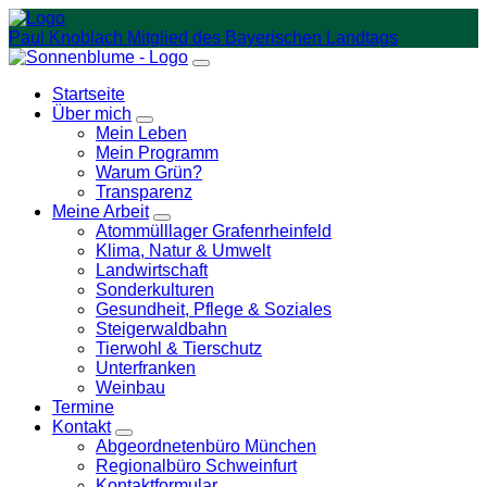
Weiter
zum
Paul Knoblach
Mitglied des Bayerischen Landtags
Inhalt
Startseite
Über mich
Zeige
Mein Leben
Untermenü
Mein Programm
Warum Grün?
Transparenz
Meine Arbeit
Zeige
Atommülllager Grafenrheinfeld
Untermenü
Klima, Natur & Umwelt
Landwirtschaft
Sonderkulturen
Gesundheit, Pflege & Soziales
Steigerwaldbahn
Tierwohl & Tierschutz
Unterfranken
Weinbau
Termine
Kontakt
Zeige
Abgeordnetenbüro München
Untermenü
Regionalbüro Schweinfurt
Kontaktformular