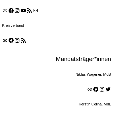
Link
Facebook
Instagram
YouTube
RSS-Feed
E-Mail
Kreisverband
Link
Facebook
Instagram
RSS-Feed
Mandatsträger*innen
Niklas Wagener, MdB
Link
Facebook
Instagram
Twitter
Kerstin Celina, MdL