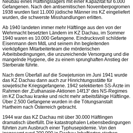
Neubau eines Häftlingslagers mit einer Kapazität für 6.000
Gefangenen. Nach den antisemitischen Novemberpogromen
1938 wurden fast 11.000 jüdische Männer ins KZ eingeliefert
wurden, die schwerste Misshandlungen erlitten.
Ab 1940 landeten immer mehr Häftlinge aus den von der
Wehrmacht besetzten Ländern im KZ Dachau, im Sommer
1940 waren es 10.000 Gefangene. Eindrucksvoll schilderte
Eisenmann dem MdL und seinem ihn begleitenden
vierköpfigen Mitarbeiterteam die mörderischen
Arbeitsbedingungen, die unzureichende Versorgung und die
mangelnde Hygiene, die zu einem sprunghaften Anstieg der
Sterberate führte.
Nach dem Überfall auf die Sowjetunion im Juni 1941 wurde
das KZ Dachau dann auch zur Hinrichtungsstätte für
sowjetische Kriegsgefangene. 1942 selektierten SS-Ärzte im
Rahmen der „Euthanasie-Aktionen 14f13“ des NS-Regimes
im KZ Dachau kranke und nicht mehr arbeitsfähige Häftlinge.
Über 2.500 Gefangene wurden in die Tötungsanstalt
Hartheim nach Österreich gebracht.
1944 war das KZ Dachau mit über 30.000 Häftlingen
dramatisch überfüllt. Die katastrophalen Lebensbedingungen
führten zum Ausbruch einer Typhusepidemie. Von den