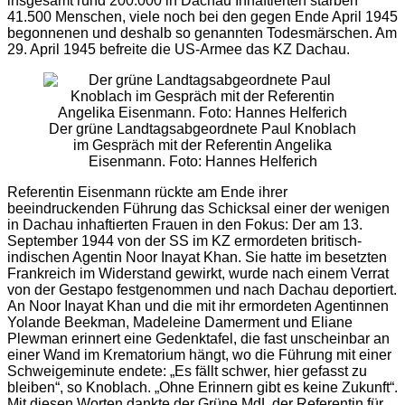
insgesamt rund 200.000 in Dachau Inhaftierten starben
41.500 Menschen, viele noch bei den gegen Ende April 1945
begonnenen und deshalb so genannten Todesmärschen. Am
29. April 1945 befreite die US-Armee das KZ Dachau.
Der grüne Landtagsabgeordnete Paul Knoblach
im Gespräch mit der Referentin Angelika
Eisenmann. Foto: Hannes Helferich
Referentin Eisenmann rückte am Ende ihrer
beeindruckenden Führung das Schicksal einer der wenigen
in Dachau inhaftierten Frauen in den Fokus: Der am 13.
September 1944 von der SS im KZ ermordeten britisch-
indischen Agentin Noor Inayat Khan. Sie hatte im besetzten
Frankreich im Widerstand gewirkt, wurde nach einem Verrat
von der Gestapo festgenommen und nach Dachau deportiert.
An Noor Inayat Khan und die mit ihr ermordeten Agentinnen
Yolande Beekman, Madeleine Damerment und Eliane
Plewman erinnert eine Gedenktafel, die fast unscheinbar an
einer Wand im Krematorium hängt, wo die Führung mit einer
Schweigeminute endete: „Es fällt schwer, hier gefasst zu
bleiben“, so Knoblach. „Ohne Erinnern gibt es keine Zukunft“.
Mit diesen Worten dankte der Grüne MdL der Referentin für