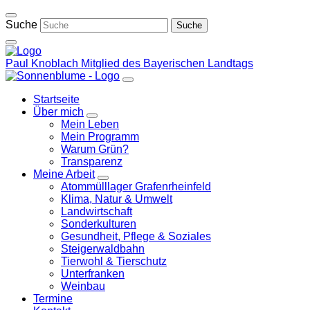
Weiter
zum
Suche
Inhalt
Paul Knoblach
Mitglied des Bayerischen Landtags
Startseite
Über mich
Zeige
Mein Leben
Untermenü
Mein Programm
Warum Grün?
Transparenz
Meine Arbeit
Zeige
Atommülllager Grafenrheinfeld
Untermenü
Klima, Natur & Umwelt
Landwirtschaft
Sonderkulturen
Gesundheit, Pflege & Soziales
Steigerwaldbahn
Tierwohl & Tierschutz
Unterfranken
Weinbau
Termine