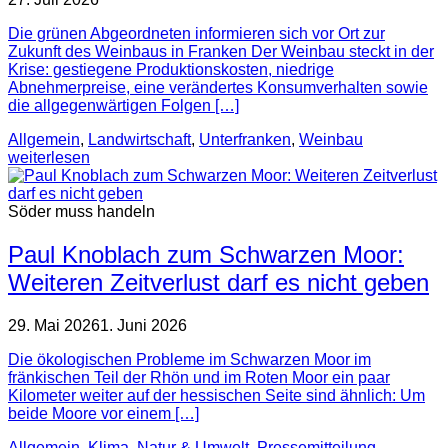
Die grünen Abgeordneten informieren sich vor Ort zur
Zukunft des Weinbaus in Franken Der Weinbau steckt in der
Krise: gestiegene Produktionskosten, niedrige
Abnehmerpreise, eine verändertes Konsumverhalten sowie
die allgegenwärtigen Folgen […]
Allgemein
,
Landwirtschaft
,
Unterfranken
,
Weinbau
weiterlesen
Söder muss handeln
Paul Knoblach zum Schwarzen Moor:
Weiteren Zeitverlust darf es nicht geben
29. Mai 2026
1. Juni 2026
Die ökologischen Probleme im Schwarzen Moor im
fränkischen Teil der Rhön und im Roten Moor ein paar
Kilometer weiter auf der hessischen Seite sind ähnlich: Um
beide Moore vor einem […]
Allgemein
,
Klima, Natur & Umwelt
,
Pressemitteilung
,