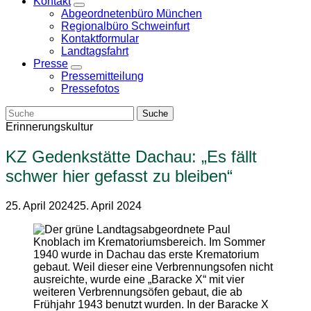
Kontakt
Zeige
Abgeordnetenbüro München
Untermenü
Regionalbüro Schweinfurt
Kontaktformular
Landtagsfahrt
Presse
Zeige
Pressemitteilung
Untermenü
Pressefotos
Erinnerungskultur
KZ Gedenkstätte Dachau: „Es fällt
schwer hier gefasst zu bleiben“
25. April 2024
25. April 2024